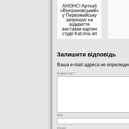
АНОНС! Артхаб
«Вінграновський»
у Первомайську
запрошує на
відкриття
виставки картин
студії Kat.rina art
Залишити відповідь
Ваша e-mail адреса не оприлюдн
Коментар
*
Ім'я
Email