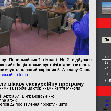
Пн
3
10
асу Первомайської гімназії №2 відбулася
17
ський». Ініціаторами зустрічі стали вчителька
24
симчук та класний керівник 5- А класу Олена
31
вомайськ Інфо.
« Ли
ли цікаву екскурсійну програму
чними та творчими сторінками життя Миколи
ій Артхабу «Вінграновський»;
ina art»»;
Пого
зповідь про втілення проєкту «Квіти
Пого
волог