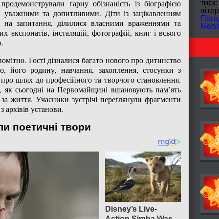
 продемонстрували гарну обізнаність із біографією
тиск:
вітер
, уважними та допитливими. Діти із зацікавленням
Пого
ли на запитання, ділилися власними враженнями та
Мелі
х експонатів, інсталяцій, фотографій, книг і всього
.
омітно. Гості дізналися багато нового про дитинство
о, його родину, навчання, захоплення, стосунки з
 про шлях до професійного та творчого становлення.
, як сьогодні на Первомайщині вшановують пам’ять
 за життя. Учасники зустрічі переглянули фрагменти
з архівів установи.
и поетичні твори