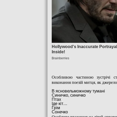
Особливою частиною зустрічі ст
виконання поезій митця, як джерело
В ясновельможному тумані
Синичко, синичко
Птах
Іде кіт…
Грім
Сонечко
Особливе враження на дітей справи