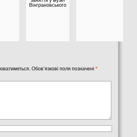
заняття у музеї
Вінграновського
юватиметься.
Обов’язкові поля позначені
*