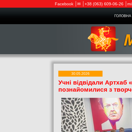
Facebook
✉
+38 (063) 609-06-26
mi
ГОЛОВНА 
30.05.2026
Учні відвідали Артхаб 
познайомилися з твор