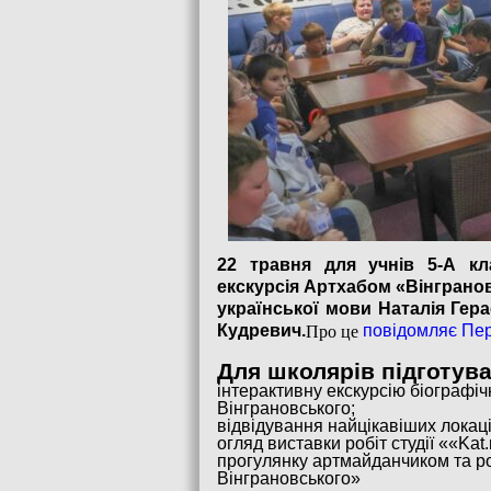
22 травня для учнів 5-А кл
екскурсія Артхабом «Вінгранов
української мови Наталія Гера
Про це
Кудревич.
повідомляє Пер
Для школярів підготува
інтерактивну екскурсію біографі
Вінграновського;
відвідування найцікавіших локац
огляд виставки робіт студії ««Kat.r
прогулянку артмайданчиком та ро
Вінграновського»