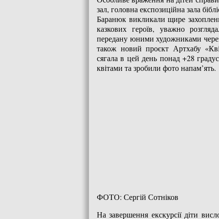
зал, головна експозиційна зала біб
Баранюк викликали щире захопленн
казкових героїв, уважно розгляд
передану юними художниками через 
також новий проєкт Артхабу «Кві
сягала в цей день понад +28 градус
квітами та зробили фото напам’ять.
ФОТО: Сергій Сотніков
На завершення екскурсії діти висл