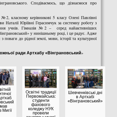
нграновського. Сподіваємось, що дізнаємося про
ї №2, класному керівникові 5 класу Олені Павлівні
ови Наталії Юріївні Герасимчук за системну роботу з
вання учнів. Гімназія №2 – серед найактивніших
Вінграновський» у нинішньому році, і це радує. Адже
 поваги до рідної землі, мови, історії та культурної
»
дожньої ради Артхабу «Вінграновський
вітній
Освітні традиції
Шевченківські дні
итячої
Первомайська:
в Артхабі
Артхаб
студенти
«Вінграновський»
овський
фахового
мав
коледжу НУК
з Мигії
провели