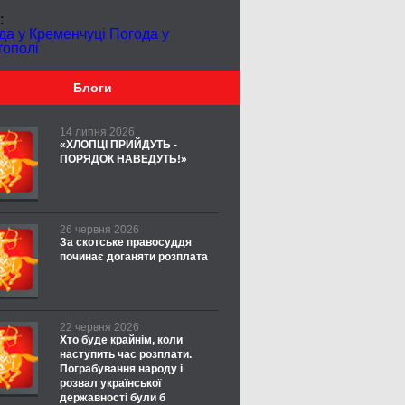
:
да у Кременчуці
Погода у
тополі
Блоги
14 липня 2026
«ХЛОПЦІ ПРИЙДУТЬ -
ПОРЯДОК НАВЕДУТЬ!»
26 червня 2026
За скотське правосуддя
починає доганяти розплата
22 червня 2026
Хто буде крайнім, коли
наступить час розплати.
Пограбування народу і
розвал української
державності були б