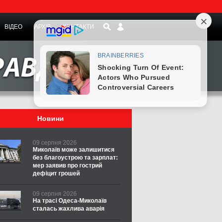
ВІДЕО
АРХІВ
КОНТАКТИ
Новини
09 серпня 2026
Миколаїв може залишитися
без благоустрою та зарплат:
мер заявив про гострий
дефіцит грошей
09 серпня 2026
На трасі Одеса-Миколаїв
сталась жахлива аварія