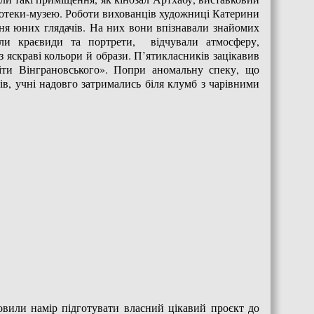
ліотеки-музею. Роботи вихованців художниці Катерини
я юних глядачів. На них вони впізнавали знайомих
али краєвиди та портрети, відчували атмосферу,
яскраві кольори й образи. П’ятикласників зацікавив
ти Вінграновського». Попри аномальну спеку, що
ів, учні надовго затримались біля клумб з чарівними
овили намір підготувати власний цікавий проєкт до