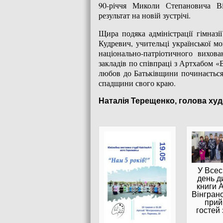
90-річчя Миколи Степановича Ві
результат на новій зустрічі.
Щира подяка адміністрації гімназі
Кудревич, учительці української м
національно-патріотичного вихо
закладів по співпраці з Артхабом «
любов до Батьківщини починається з
спадщини свого краю.
Наталія Терещенко, голова ху
У Всес
день д
книги 
Вінгран
прий
гостей 