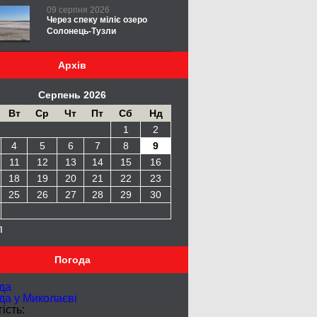
09 серпня 2026
Через спеку міліє озеро
Солонець-Тузли
Архів
Серпень 2026
Вт
Ср
Чт
Пт
Сб
Нд
1
2
4
5
6
7
8
9
11
12
13
14
15
16
18
19
20
21
22
23
25
26
27
28
29
30
п
Погода
да
да у
Миколаєві
ість: