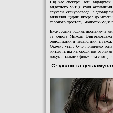
Під час екскурсії юні відвідувачі
видатного митця, були активними
слухали екскурсовода, відповіда
виявляли щирий інтерес до музейни
творчого простору Бібліотеки-музею
Екскурсійна година промайнула неп
та юність Миколи Вінграновськог
однолітками й педагогами, а також
Окрему увагу було приділено тому
митця та які нагороди він отримав
документальних фільмів та спогадів 
Слухали та декламувал