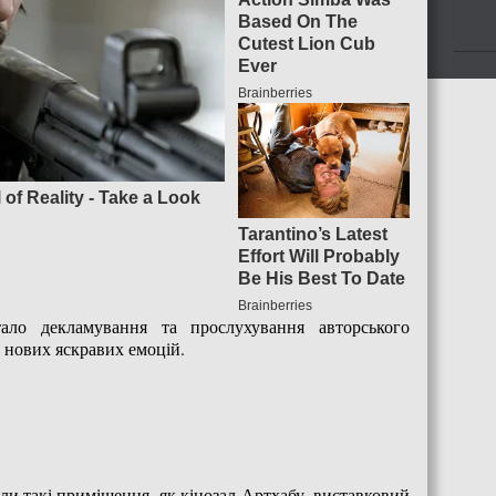
ало декламування та прослухування авторського
 нових яскравих емоцій.
ли такі приміщення, як кінозал Артхабу, виставковий