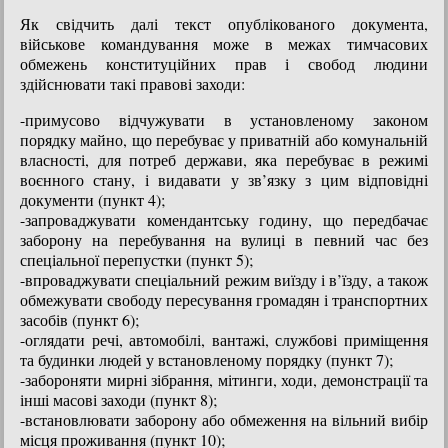
Як свідчить далі текст опублікованого документа,
військове командування може в межах тимчасових
обмежень конституційних прав і свобод людини
здійснювати такі правові заходи:
-примусово відчужувати в установленому законом
порядку майно, що перебуває у приватній або комунальній
власності, для потреб держави, яка перебуває в режимі
воєнного стану, і видавати у зв’язку з цим відповідні
документи (пункт 4);
-запроваджувати комендантську годину, що передбачає
заборону на перебування на вулиці в певний час без
спеціальної перепустки (пункт 5);
-впроваджувати спеціальний режим виїзду і в’їзду, а також
обмежувати свободу пересування громадян і транспортних
засобів (пункт 6);
-оглядати речі, автомобілі, вантажі, службові приміщення
та будинки людей у встановленому порядку (пункт 7);
-забороняти мирні зібрання, мітинги, ходи, демонстрації та
інші масові заходи (пункт 8);
-встановлювати заборону або обмеження на вільний вибір
місця проживання (пункт 10);