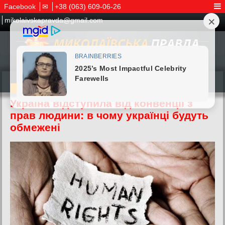
Facebook
✉
+38 (063) 609-06-26
mikolaivskapravda@gmail.com
29.04.2024
Україна відступила від конвенції з
прав людини: в чому українці будуть
обмежені