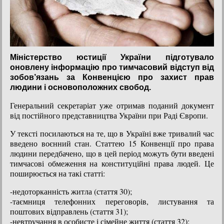
Міністерство юстиції України підготувало
оновлену інформацію про тимчасовий відступ від
зобов’язань за Конвенцією про захист прав
людини і основоположних свобод.
Генеральний секретаріат уже отримав поданий документ
від постійного представництва України при Раді Європи.
У тексті посилаються на те, що в Україні вже тривалий час
введено воєнний стан. Статтею 15 Конвенції про права
людини передбачено, що в цей період можуть бути введені
тимчасові обмеження на конституційні права людей. Це
поширюється на такі статті:
-недоторканність житла (стаття 30);
-таємниця телефонних переговорів, листування та
поштових відправлень (стаття 31);
-невтручання в особисте і сімейне життя (стаття 32);