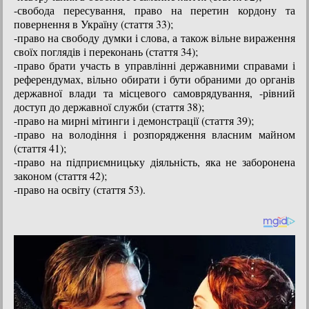
-свобода пересування, право на перетин кордону та
повернення в Україну (стаття 33);
-право на свободу думки і слова, а також вільне вираження
своїх поглядів і переконань (стаття 34);
-право брати участь в управлінні державними справами і
референдумах, вільно обирати і бути обраними до органів
державної влади та місцевого самоврядування, -рівний
доступ до державної служби (стаття 38);
-право на мирні мітинги і демонстрації (стаття 39);
-право на володіння і розпорядження власним майном
(стаття 41);
-право на підприємницьку діяльність, яка не заборонена
законом (стаття 42);
-право на освіту (стаття 53).