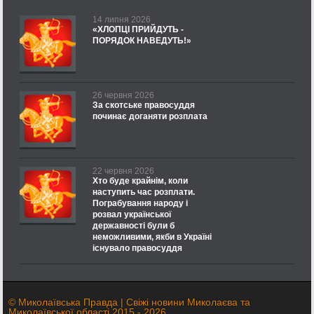
14 липня 2026
«ХЛОПЦІ ПРИЙДУТЬ -
ПОРЯДОК НАВЕДУТЬ!»
26 червня 2026
За скотське правосуддя
починає доганяти розплата
22 червня 2026
Хто буде крайнім, коли
наступить час розплати.
Пограбування народу і
розвал української
державності були б
неможливими, якби в Україні
існувало правосуддя
© Миколаївська Правда | Свіжі новини Миколаєва та
Миколаївської області 2015 - 2026