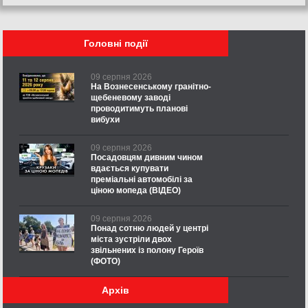
Головні події
09 серпня 2026
На Вознесенському гранітно-
щебеневому заводі
проводитимуть планові
вибухи
09 серпня 2026
Посадовцям дивним чином
вдається купувати
преміальні автомобілі за
ціною мопеда (ВІДЕО)
09 серпня 2026
Понад сотню людей у центрі
міста зустріли двох
звільнених із полону Героїв
(ФОТО)
Архів