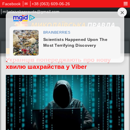
Facebook
✉
+38 (063) 609-06-26
mikolaivskapravda@gmail.com
12.04.2026
Українців попереджають про нову
хвилю шахрайства у Viber