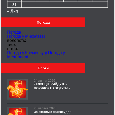
31
« Лип
Погода
Погода
Погода у
Миколаєві
вологість:
тиск:
вітер:
Погода у Кременчуці
Погода у
Мелітополі
Блоги
14 липня 2026
«ХЛОПЦІ ПРИЙДУТЬ -
ПОРЯДОК НАВЕДУТЬ!»
26 червня 2026
За скотське правосуддя