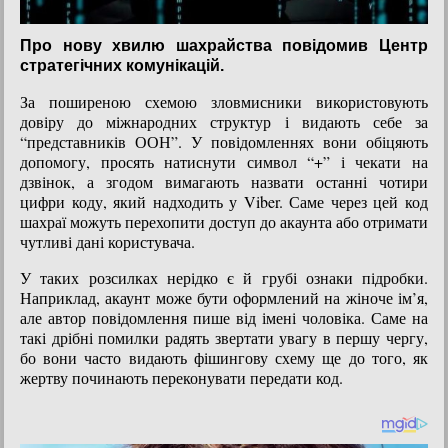
Про нову хвилю шахрайства повідомив Центр
стратегічних комунікацій.
За поширеною схемою зловмисники використовують
довіру до міжнародних структур і видають себе за
“представників ООН”. У повідомленнях вони обіцяють
допомогу, просять натиснути символ “+” і чекати на
дзвінок, а згодом вимагають назвати останні чотири
цифри коду, який надходить у Viber. Саме через цей код
шахраї можуть перехопити доступ до акаунта або отримати
чутливі дані користувача.
У таких розсилках нерідко є й грубі ознаки підробки.
Наприклад, акаунт може бути оформлений на жіноче ім’я,
але автор повідомлення пише від імені чоловіка. Саме на
такі дрібні помилки радять звертати увагу в першу чергу,
бо вони часто видають фішингову схему ще до того, як
жертву починають переконувати передати код.