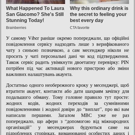
У самому Viber раніше окремо попереджали, що офіційні
повідомлення сервісу надходять лише з верифікованого
чату з синьою позначкою, а сам месенджер ніколи не
просить у чаті персональні дані чи код підтвердження.
Також сервіс радить увімкнути двоетапну перевірку: PIN
потрібен під час активації нового пристрою або зміни
важливих налаштувань акаунта.
Достатньо одного необережного кроку у месенджері, щоб
втратити акаунт, контакти або дати шахраям зачіпку для
подальшого обману. Тому головне правило тут просте:
жодних кодів, жодних переходів за сумнівними
повідомленнями і жодної довіри до “виплат”, про які вам
написали першими. Загалом МВС уже не раз
попереджало, що афери з “допомогою від міжнародних
організацій” у месенджерах будуються саме на
підроблених сторінках, виманюванні особистих даних і