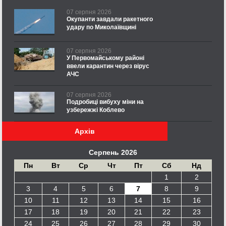
07 серпня 2026
Окупанти завдали ракетного
удару по Миколаївщині
07 серпня 2026
У Первомайському районі
ввели карантин через вірус
АЧС
07 серпня 2026
Подробиці вибуху міни на
узбережжі Коблево
Архів
Серпень 2026
Пн
Вт
Ср
Чт
Пт
Сб
Нд
1
2
3
4
5
6
7
8
9
10
11
12
13
14
15
16
17
18
19
20
21
22
23
24
25
26
27
28
29
30