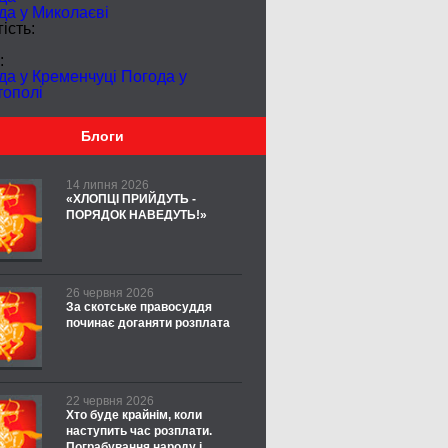
да у
Миколаєві
ість:
:
да у Кременчуці
Погода у
тополі
Блоги
14 липня 2026
«ХЛОПЦІ ПРИЙДУТЬ -
ПОРЯДОК НАВЕДУТЬ!»
26 червня 2026
За скотське правосуддя
починає доганяти розплата
22 червня 2026
Хто буде крайнім, коли
наступить час розплати.
Пограбування народу і