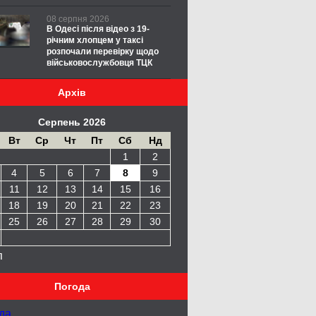
08 серпня 2026
В Одесі після відео з 19-
річним хлопцем у таксі
розпочали перевірку щодо
військовослужбовця ТЦК
Архів
Серпень 2026
Вт
Ср
Чт
Пт
Сб
Нд
1
2
4
5
6
7
8
9
11
12
13
14
15
16
18
19
20
21
22
23
25
26
27
28
29
30
п
Погода
да