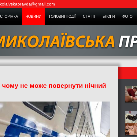
kolaivskapravda@gmail.com
СТОРІНКА
НОВИНИ
ГОЛОВНІ ПОДІЇ
СТАТТІ
БЛОГИ
ФОТО
, чому не може повернути нічний