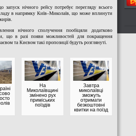
що запуск нічного рейсу потребує перегляду всього
зкладу в напрямку Київ–Миколаїв, що може вплинути
жирів.
влення нічного сполучення пообіцяли додатково
ли, що в разі появи можливостей для покращення
євом та Києвом такі пропозиції будуть розглянуті.
На
Завтра
раїні
Миколаївщині
миколаївці
асово
змінено рух
зможуть
осто
приміських
отримати
полів
поїздів
безкоштовні
квитки на поїзд