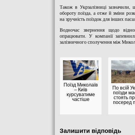
Також в Укрзалізниці зазначили, 
обороту поїзда, а отже й зміни ро
на зручність поїздок для інших паса
Водночас звернення щодо відно
опрацювати. У компанії запевни
залізничного сполучення між Микола
Поїзд Миколаїв
По всій Ук
– Київ
поїзди м
курсуватиме
стоять пр
частіше
посеред 
Залишити відповідь