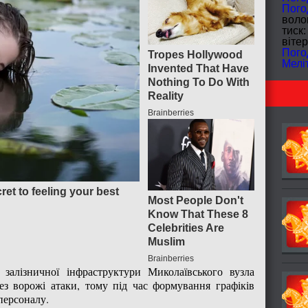
Пого
волог
тиск:
вітер
Пого
Мелі
 залізничної інфраструктури Миколаївського вузла
ез ворожі атаки, тому під час формування графіків
персоналу.