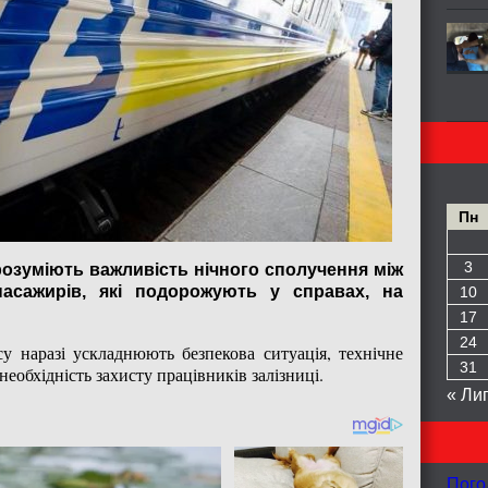
Пн
3
розуміють важливість нічного сполучення між
асажирів, які подорожують у справах, на
10
17
24
у наразі ускладнюють безпекова ситуація, технічне
31
еобхідність захисту працівників залізниці.
« Ли
Пого