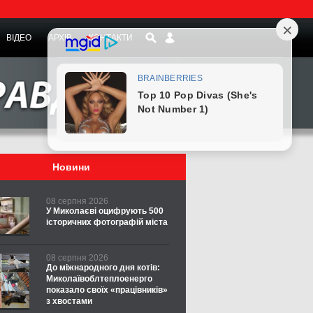
ВІДЕО
АРХІВ
КОНТАКТИ
Новини
08 серпня 2026
У Миколаєві оцифрують 500
історичних фотографій міста
08 серпня 2026
До міжнародного дня котів:
Миколаївоблтеплоенерго
показало своїх «працівників»
з хвостами