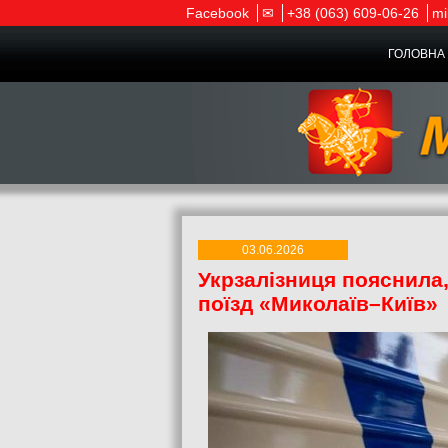
Facebook
✉
+38 (063) 609-06-26
mi
ГОЛОВНА 
03.06.2026
Укрзалізниця пояснила
поїзд «Миколаїв–Київ»