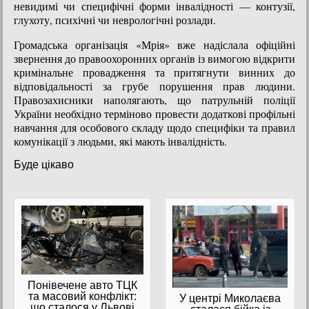
невидимі чи специфічні форми інвалідності — контузії,
глухоту, психічні чи неврологічні розлади.
Громадська організація «Мрія» вже надіслала офіційні
звернення до правоохоронних органів із вимогою відкрити
кримінальне провадження та притягнути винних до
відповідальності за грубе порушення прав людини.
Правозахисники наполягають, що патрульній поліції
України необхідно терміново провести додаткові профільні
навчання для особового складу щодо специфіки та правил
комунікації з людьми, які мають інвалідність.
Буде цікаво
Понівечене авто ТЦК
та масовий конфлікт:
У центрі Миколаєва
що сталося у Львові