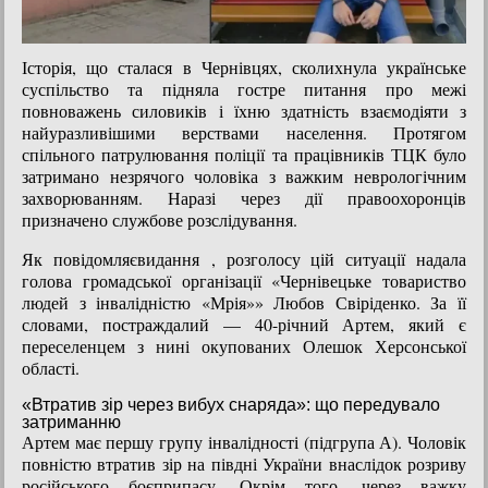
Історія, що сталася в Чернівцях, сколихнула українське
суспільство та підняла гостре питання про межі
повноважень силовиків і їхню здатність взаємодіяти з
найуразливішими верствами населення.
Протягом
спільного патрулювання поліції та працівників ТЦК було
затримано незрячого чоловіка з важким неврологічним
захворюванням. Наразі через дії правоохоронців
призначено службове розслідування.
Як повідомляєвидання , розголосу цій ситуації надала
голова громадської організації «Чернівецьке товариство
людей з інвалідністю «Мрія»» Любов Свіріденко. За її
словами, постраждалий — 40-річний Артем, який є
переселенцем з нині окупованих Олешок Херсонської
області.
«Втратив зір через вибух снаряда»: що передувало
затриманню
Артем має першу групу інвалідності (підгрупа А). Чоловік
повністю втратив зір на півдні України внаслідок розриву
російського боєприпасу. Окрім того, через важку