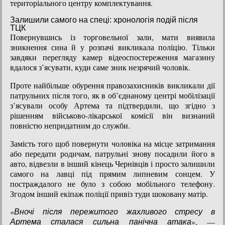
територіального центру комплектування.
Залишили самого на спеці: хронологія подій після
ТЦК
Повернувшись із торговельної зали, мати виявила
зникнення сина й у розпачі викликала поліцію. Тільки
завдяки перегляду камер відеоспостереження магазину
вдалося з’ясувати, куди саме зник незрячий чоловік.
Проте найбільше обурення правозахисників викликали дії
патрульних після того, як в об’єднаному центрі мобілізації
з’ясували особу Артема та підтвердили, що згідно з
рішенням військово-лікарської комісії він визнаний
повністю непридатним до служби.
Замість того щоб повернути чоловіка на місце затримання
або передати родичам, патрульні знову посадили його в
авто, відвезли в інший кінець Чернівців і просто залишили
самого на лавці під прямим липневим сонцем. У
постраждалого не було з собою мобільного телефону.
Згодом інший екіпаж поліції привіз туди шоковану матір.
«
Вночі після пережитого жахливого стресу в
», —
Артема сталася сильна панічна атака