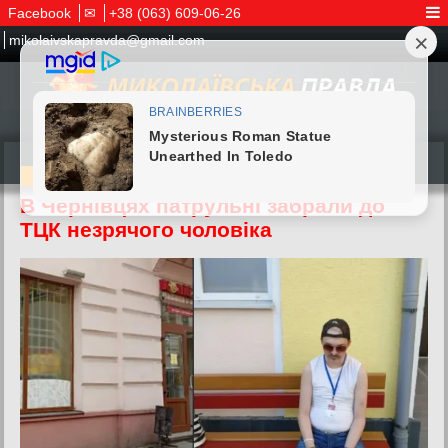
Facebook
✉
+38 (063) 609-06-26
mikolaivskapravda@gmail.com
04.07.2026
В Чернівцях патрульні забрали до
ТЦК незрячого чоловіка