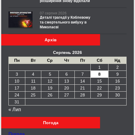
розширення знову відклали
07 серпня 2026
Деталі трагедії у Коблевому
та смертельного вибуху в
Миколаєві
Архів
Серпень 2026
Пн
Вт
Ср
Чт
Пт
Сб
Нд
1
2
3
4
5
6
7
8
9
10
11
12
13
14
15
16
17
18
19
20
21
22
23
24
25
26
27
28
29
30
31
« Лип
Погода
Погода