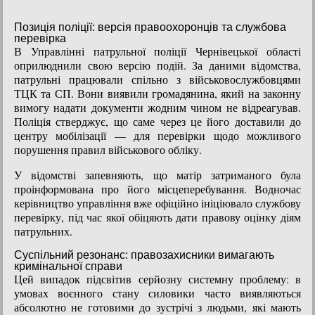
Позиція поліції: версія правоохоронців та службова
перевірка
В Управлінні патрульної поліції Чернівецької області
оприлюднили свою версію подій. За даними відомства,
патрульні працювали спільно з військовослужбовцями
ТЦК та СП. Вони виявили громадянина, який на законну
вимогу надати документи жодним чином не відреагував.
Поліція стверджує, що саме через це його доставили до
центру мобілізації — для перевірки щодо можливого
порушення правил військового обліку.
У відомстві запевняють, що матір затриманого була
проінформована про його місцеперебування. Водночас
керівництво управління вже офіційно ініціювало службову
перевірку, під час якої обіцяють дати правову оцінку діям
патрульних.
Суспільний резонанс: правозахисники вимагають
кримінальної справи
Цей випадок підсвітив серйозну системну проблему: в
умовах воєнного стану силовики часто виявляються
абсолютно не готовими до зустрічі з людьми, які мають