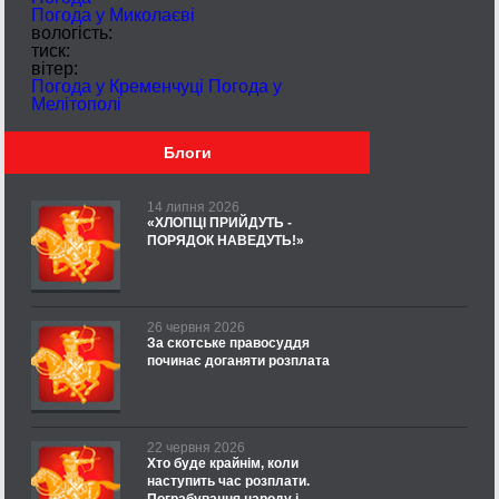
Погода у
Миколаєві
вологість:
тиск:
вітер:
Погода у Кременчуці
Погода у
Мелітополі
Блоги
14 липня 2026
«ХЛОПЦІ ПРИЙДУТЬ -
ПОРЯДОК НАВЕДУТЬ!»
26 червня 2026
За скотське правосуддя
починає доганяти розплата
22 червня 2026
Хто буде крайнім, коли
наступить час розплати.