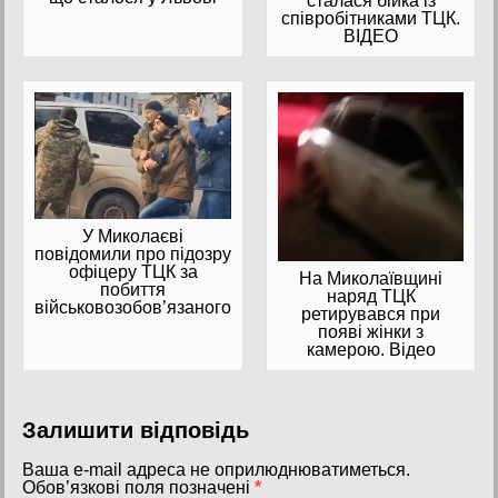
сталася бійка із
співробітниками ТЦК.
ВІДЕО
У Миколаєві
повідомили про підозру
офіцеру ТЦК за
На Миколаївщині
побиття
наряд ТЦК
військовозобов’язаного
ретирувався при
появі жінки з
камерою. Відео
Залишити відповідь
Ваша e-mail адреса не оприлюднюватиметься.
Обов’язкові поля позначені
*