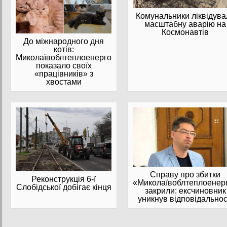
Комунальники ліквідува
масштабну аварію на
Космонавтів
До міжнародного дня
котів:
Миколаївоблтеплоенерго
показало своїх
«працівників» з
хвостами
Справу про збитки
Реконструкція 6-ї
«Миколаївоблтеплоенер
Слобідської добігає кінця
закрили: ексчиновник
уникнув відповідальнос