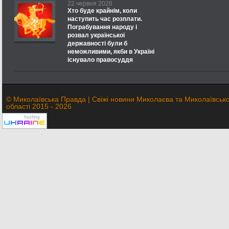
22 червня 2026
Хто буде крайнім, коли
наступить час розплати.
Пограбування народу і
розвал української
державності були б
неможливими, якби в Україні
існувало правосуддя
© Миколаївська Правда | Свіжі новини Миколаєва та Миколаївсько
області 2015 - 2026