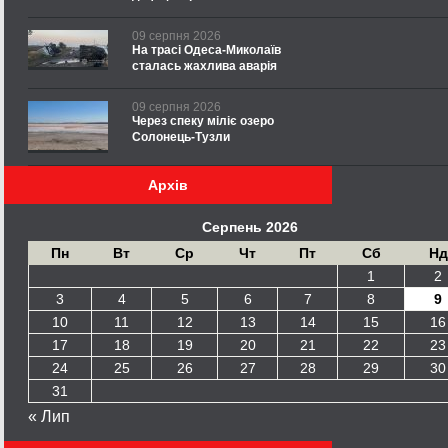
09 серпня 2026
На трасі Одеса-Миколаїв
сталась жахлива аварія
09 серпня 2026
Через спеку міліє озеро
Солонець-Тузли
Архів
Серпень 2026
Пн
Вт
Ср
Чт
Пт
Сб
Нд
1
2
3
4
5
6
7
8
9
10
11
12
13
14
15
16
17
18
19
20
21
22
23
24
25
26
27
28
29
30
31
« Лип