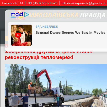
Facebook
✉
+38 (063) 609-06-26
mikolaivskapravda@gmail.co
03.07.2026
В Інгульському районі Миколаєва добіг
завершення другий із трьох етапів
реконструкції тепломережі