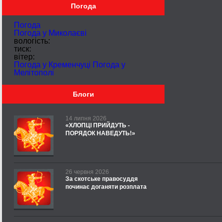
Погода
Погода
Погода у
Миколаєві
вологість:
тиск:
вітер:
Погода у Кременчуці
Погода у
Мелітополі
Блоги
14 липня 2026
«ХЛОПЦІ ПРИЙДУТЬ -
ПОРЯДОК НАВЕДУТЬ!»
26 червня 2026
За скотське правосуддя
починає доганяти розплата