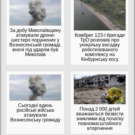
За добу Миколаївщину
атакували дрони:
Комбриг 123-ї бригади
шестеро поранених у
ТрО розповів про
Вознесенській громаді,
унікальну висадку
вночі під ударом був
роботизованого
Миколаїв
комплексу на
Кінбурнську косу
Сьогодні вдень
Понад 2 000 дітей
російські війська
вважаються безвісти
атакували
зниклими від початку
Вознесенську громаду
повномасштабного
вторгнення