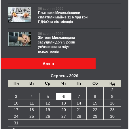
06 серпня 2026
Платники Миколаївщини
сплатили майже 11 млрд грн
ПДФО за сім місяців
06 серпня 2026
Жителя Миклаївщини
засудили до 9,5 років
ув’язнення за збут
психотропів
Архів
Серпень 2026
Пн
Вт
Ср
Чт
Пт
Сб
Нд
1
2
3
4
5
6
7
8
9
10
11
12
13
14
15
16
17
18
19
20
21
22
23
24
25
26
27
28
29
30
31