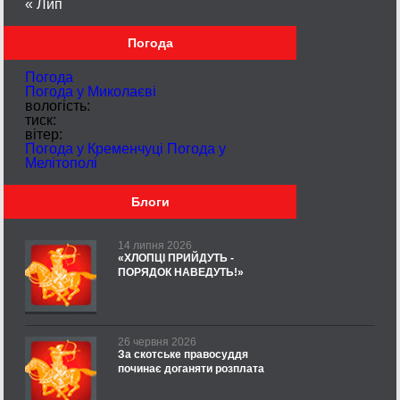
« Лип
Погода
Погода
Погода у
Миколаєві
вологість:
тиск:
вітер:
Погода у Кременчуці
Погода у
Мелітополі
Блоги
14 липня 2026
«ХЛОПЦІ ПРИЙДУТЬ -
ПОРЯДОК НАВЕДУТЬ!»
26 червня 2026
За скотське правосуддя
починає доганяти розплата