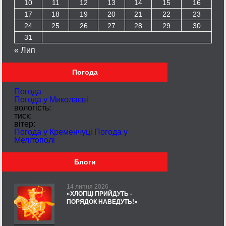
10
11
12
13
14
15
16
17
18
19
20
21
22
23
24
25
26
27
28
29
30
31
« Лип
Погода
Погода
Погода у
Миколаєві
вологість:
тиск:
вітер:
Погода у Кременчуці
Погода у
Мелітополі
Блоги
14 липня 2026
«ХЛОПЦІ ПРИЙДУТЬ -
ПОРЯДОК НАВЕДУТЬ!»