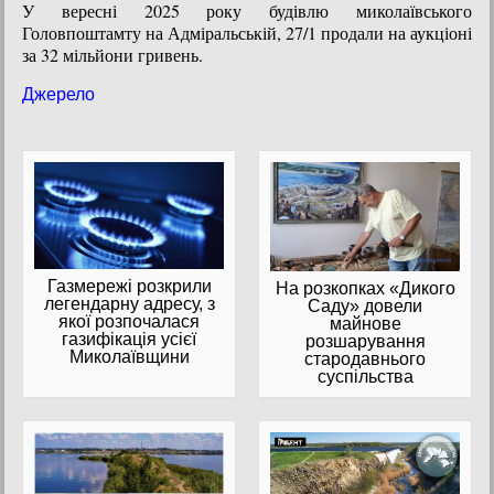
У вересні 2025 року будівлю миколаївського
Головпоштамту на Адміральській, 27/1 продали на аукціоні
за 32 мільйони гривень.
Джерело
Газмережі розкрили
На розкопках «Дикого
легендарну адресу, з
Саду» довели
якої розпочалася
майнове
газифікація усієї
розшарування
Миколаївщини
стародавнього
суспільства