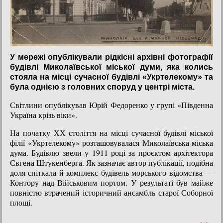
У мережі опублікували рідкісні архівні фотографії
будівлі Миколаївської міської думи, яка колись
стояла на місці сучасної будівлі «Укртелекому» та
була однією з головних споруд у центрі міста.
Світлини опублікував Юрій Федоренко у групі «Південна
Україна крізь віки».
На початку ХХ століття на місці сучасної будівлі міської
філії «Укртелекому» розташовувалася Миколаївська міська
дума. Будівлю звели у 1911 році за проєктом архітектора
Євгена Штукенберга. Як зазначає автор публікації, подібна
доля спіткала й комплекс будівель морського відомства —
Контору над Військовим портом. У результаті був майже
повністю втрачений історичний ансамбль старої Соборної
площі.