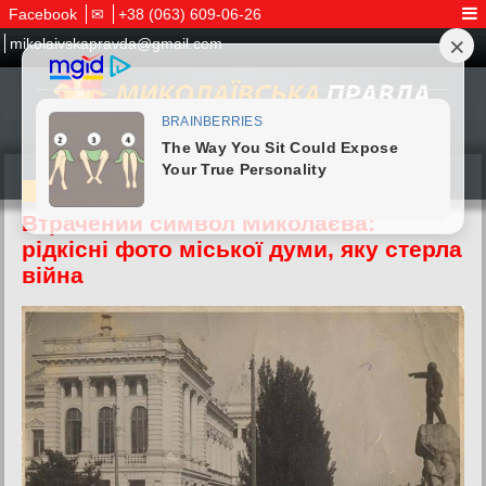
Facebook
✉
+38 (063) 609-06-26
mikolaivskapravda@gmail.com
10.06.2026
Втрачений символ Миколаєва:
рідкісні фото міської думи, яку стерла
війна