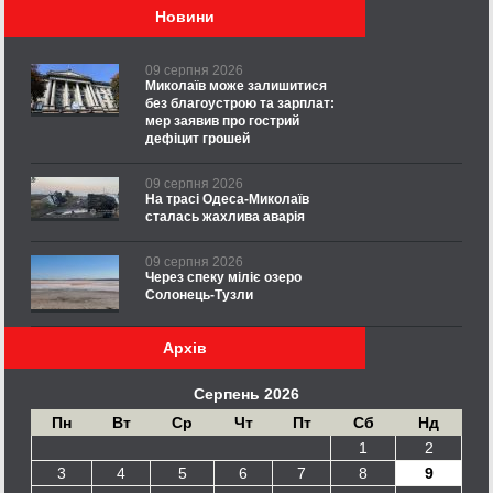
Новини
09 серпня 2026
Миколаїв може залишитися
без благоустрою та зарплат:
мер заявив про гострий
дефіцит грошей
09 серпня 2026
На трасі Одеса-Миколаїв
сталась жахлива аварія
09 серпня 2026
Через спеку міліє озеро
Солонець-Тузли
Архів
Серпень 2026
Пн
Вт
Ср
Чт
Пт
Сб
Нд
1
2
3
4
5
6
7
8
9