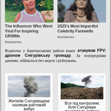
Водночас у Баштанському районі ворог
атакував FPV-
. За попередніми
дроном Снігурівську громаду
даними, обійшлося без жертв і руйнувань.
Жителів Снігурівщини
Все під контролем:
налякав раптовий
біля Снігурівки
вибух