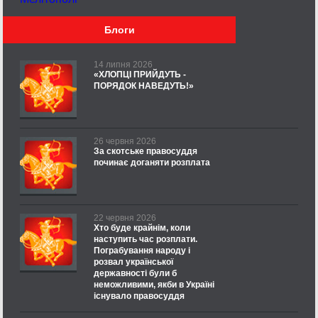
Блоги
14 липня 2026
«ХЛОПЦІ ПРИЙДУТЬ -
ПОРЯДОК НАВЕДУТЬ!»
26 червня 2026
За скотське правосуддя
починає доганяти розплата
22 червня 2026
Хто буде крайнім, коли
наступить час розплати.
Пограбування народу і
розвал української
державності були б
неможливими, якби в Україні
існувало правосуддя