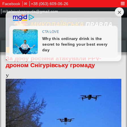
Facebook
✉
+38 (063) 609-06-26
mikolaivskapravda@gmail.com
04.06.2026
За добу росіяни атакували FPV-
дроном Снігурівську громаду
У