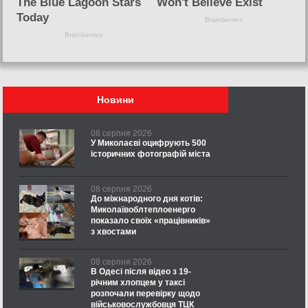
Новини
08 серпня 2026
У Миколаєві оцифрують 500
історичних фотографій міста
08 серпня 2026
До міжнародного дня котів:
Миколаївоблтеплоенерго
показало своїх «працівників»
з хвостами
08 серпня 2026
В Одесі після відео з 19-
річним хлопцем у таксі
розпочали перевірку щодо
військовослужбовця ТЦК