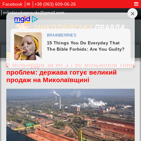
Facebook
✉
+38 (063) 609-06-26
mikolaivskapravda@gmail.com
04.06.2026
6 мільярдів за МГЗ і 50 мільйонів тонн
проблем: держава готує великий
продаж на Миколаївщині