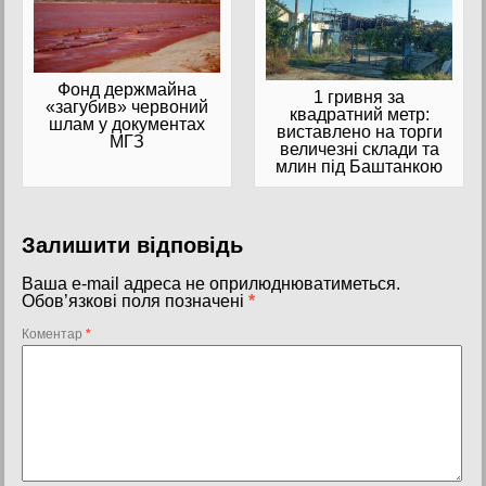
Фонд держмайна
1 гривня за
«загубив» червоний
квадратний метр:
шлам у документах
виставлено на торги
МГЗ
величезні склади та
млин під Баштанкою
Залишити відповідь
Ваша e-mail адреса не оприлюднюватиметься.
Обов’язкові поля позначені
*
Коментар
*