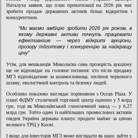
Наталуха заявив, що план приватизації на 2026 рік має
зробити продаж державних активів більш відкритим і
конкурентним.
“Ми маємо амбіцію зробити 2026 рік роком, в
якому державні активи почнуть працювати
ефективніше — через відкриті аукціони,
прозору підготовку і конкуренцію за найкращу
ціну”
Утім, для мешканців Миколаєва сама прозорість аукціону
ще не відповідає на головне питання: хто після продажу
МГЗ відповідатиме за шламосховища, пиління червоного
шламу, екологічний контроль та безпеку людей.
Особливо показово виглядає порівняння з Ocean Plaza. У
плані ФДМУ столичний торговий центр оцінено у 5 млрд
грн, тоді як Миколаївський глиноземний завод — у 6,27
млрд грн. Тобто один із найбільших промислових активів
півдня України держава планує продати майже за ціною
великого ТРЦ у Києві.
І якщо для інвесторів МГЗ може виглядати як шанс зайти у