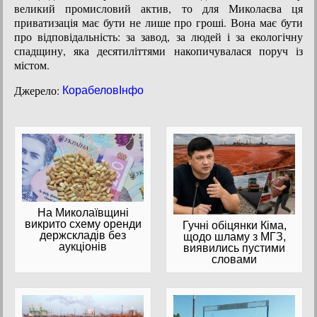
великий промисловий актив, то для Миколаєва ця
приватизація має бути не лише про гроші. Вона має бути
про відповідальність: за завод, за людей і за екологічну
спадщину, яка десятиліттями накопичувалася поруч із
містом.
Джерело:
КорабеловІнфо
На Миколаївщині
викрито схему оренди
Гучні обіцянки Кіма,
держскладів без
щодо шламу з МГЗ,
аукціонів
виявились пустими
словами