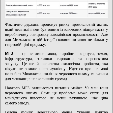
Фактично держава пропонує ринку промисловий актив,
який десятиліттями був одним із ключових підприємств у
виробничому ланцюжку алюмінієвої промисловості. Але
для Миколаєва в цій історії головне питання не тільки у
стартовій ціні продажу.
— це не лише завод, виробничі корпуси, земля,
МГЗ
інфраструктура, залишки сировини та перспектива
запуску. Це ще й величезна екологічна проблема, яка
нікуди не зникне після аукціону. Йдеться про шламові
поля біля Миколаєва, пиління червоного шламу та ризики
для мешканців навколишніх громад.
Навколо МГЗ залишається питання майже 50 млн тонн
червоного шламу. Саме ця проблема може стати для
майбутнього інвестора не менш важливою, ніж ціна
самого заводу.
Голова Фонду державного майна України Дмитро