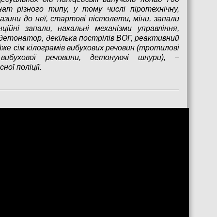
анат різного типу, у тому числі піротехнічну,
зини до неї, стартові пістолети, міни, запали
ційні запали, накальні механізми управління,
етонатор, декілька пострілів ВОГ, реактивний
е сім кілограмів вибухових речовин (тротилові
вибухової речовини, детонуючі шнури), –
ної поліції.