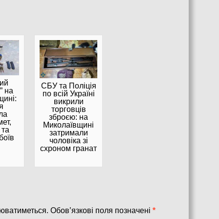
ий
СБУ та Поліція
” на
по всій Україні
щині:
викрили
я
торговців
ла
зброєю: на
ет,
Миколаївщині
 та
затримали
боїв
чоловіка зі
схроном гранат
юватиметься.
Обов’язкові поля позначені
*