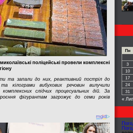
Пн
 миколаївські поліцейські провели комплексні
3
гіону
10
17
ати та запали до них, реактивний постріл до
24
та кілограми вибухових речовин вилучили
і комплексних слідчих процесуальних дій. За
31
броєння фігурантам загрожує до семи років
« Ли
Пого
Пого
волог