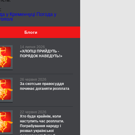
:
да у Кременчуці
Погода у
тополі
Блоги
14 липня 2026
«ХЛОПЦІ ПРИЙДУТЬ -
ПОРЯДОК НАВЕДУТЬ!»
26 червня 2026
За скотське правосуддя
починає доганяти розплата
22 червня 2026
Хто буде крайнім, коли
наступить час розплати.
Пограбування народу і
розвал української