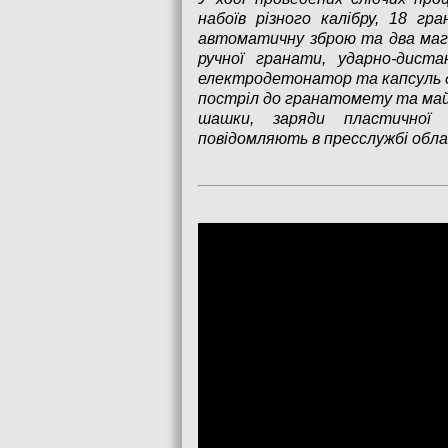
набоїв різного калібру, 18 гр
автоматичну зброю та два мага
ручної гранати, ударно-дистан
електродетонатор та капсуль д
постріл до гранатомету та майж
шашки, заряди пластичної 
повідомляють в пресслужбі облас