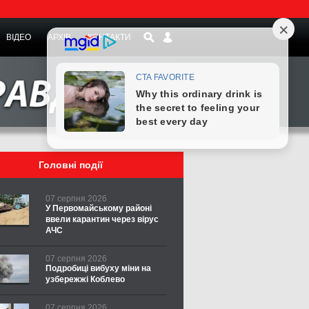
ВІДЕО
АРХІВ
КОНТАКТИ
Головні події
07 серпня 2026
У Первомайському районі
ввели карантин через вірус
АЧС
07 серпня 2026
Подробиці вибуху міни на
узбережжі Коблево
07 серпня 2026