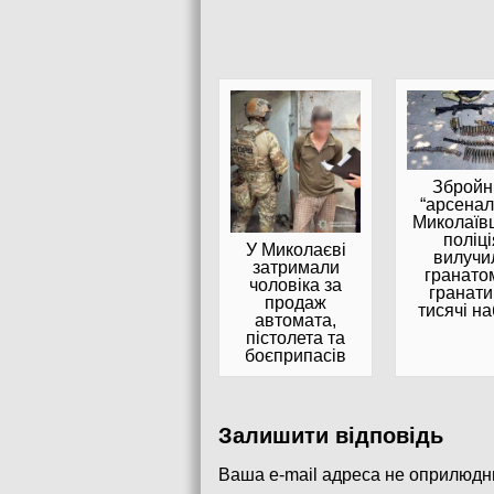
Збройн
“арсенал
Миколаїв
поліці
У Миколаєві
вилучи
затримали
гранатом
чоловіка за
гранати
продаж
тисячі на
автомата,
пістолета та
боєприпасів
Залишити відповідь
Ваша e-mail адреса не оприлюдн