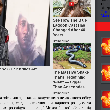
тиск:
вітер
Пого
Мелі
а зберігання, а також вилучення з незаконного обігу
речовин, слідчі, оперативники карного розшуку та
чних розслідувань поліції Миколаївської області під