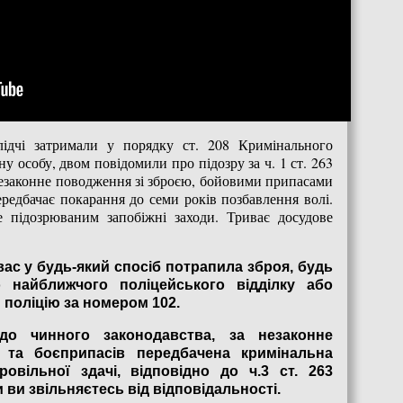
лідчі затримали у порядку ст. 208 Кримінального
у особу, двом повідомили про підозру за ч. 1 ст. 263
езаконне поводження зі зброєю, бойовими припасами
едбачає покарання до семи років позбавлення волі.
підозрюваним запобіжні заходи. Триває досудове
ас у будь-який спосіб потрапила зброя, будь
о найближчого поліцейського відділку або
 поліцію за номером 102.
до чинного законодавства, за незаконне
ї та боєприпасів передбачена кримінальна
ровільної здачі, відповідно до ч.3 ст. 263
 ви звільняєтесь від відповідальності.