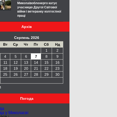
Миколаївобленерго катує
учасницю Другої Світової
війни і ветеранку колгоспної
праці
Архів
Серпень 2026
Вт
Ср
Чт
Пт
Сб
Нд
1
2
4
5
6
7
8
9
11
12
13
14
15
16
18
19
20
21
22
23
25
26
27
28
29
30
п
Погода
да
да у
Миколаєві
ість: