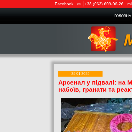
Facebook
✉
+38 (063) 609-06-26
mi
ГОЛОВНА 
25.01.2025
Арсенал у підвалі: на 
набоїв, гранати та реак