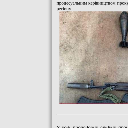
процесуальним керівництвом прокур
регіону.
У ході проведених слідчих про