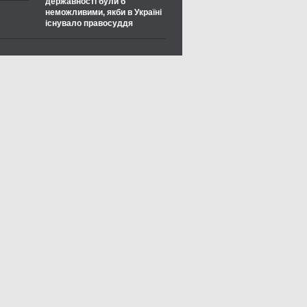
державності були б
неможливими, якби в Україні
існувало правосуддя