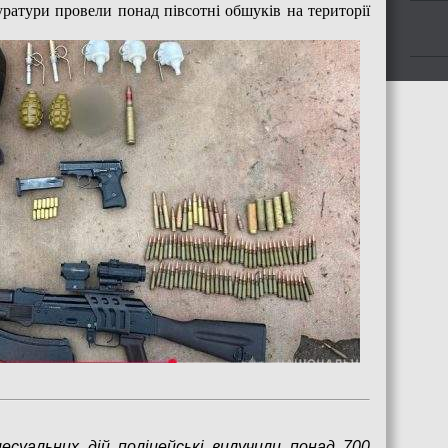
атури провели понад півсотні обшуків на території
цесуальних дій поліцейські вилучили понад 700