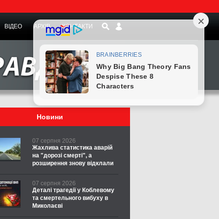
ВІДЕО
АРХІВ
КОНТАКТИ
Новини
07 серпня 2026
Жахлива статистика аварій
на "дорозі смерті", а
розширення знову відклали
07 серпня 2026
Деталі трагедії у Коблевому
та смертельного вибуху в
Миколаєві