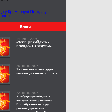
:
да у Кременчуці
Погода у
тополі
Блоги
14 липня 2026
«ХЛОПЦІ ПРИЙДУТЬ -
ПОРЯДОК НАВЕДУТЬ!»
26 червня 2026
За скотське правосуддя
починає доганяти розплата
22 червня 2026
Хто буде крайнім, коли
наступить час розплати.
Пограбування народу і
розвал української