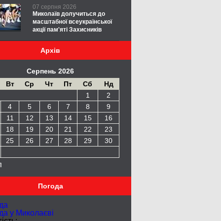
07 серпня 2026
Миколаїв долучиться до
масштабної всеукраїнської
акції пам'яті Захисників
Архів
Серпень 2026
Вт
Ср
Чт
Пт
Сб
Нд
1
2
4
5
6
7
8
9
11
12
13
14
15
16
18
19
20
21
22
23
25
26
27
28
29
30
п
Погода
да
да у
Миколаєві
ість: