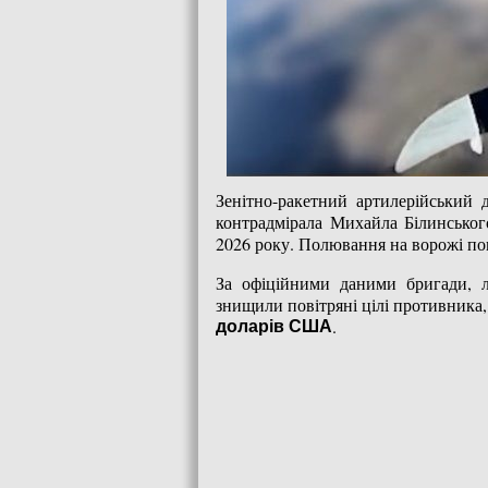
Зенітно-ракетний артилерійський д
контрадмірала Михайла Білинського
2026 року. Полювання на ворожі пов
За офіційними даними бригади, л
знищили повітряні цілі противника,
.
доларів США