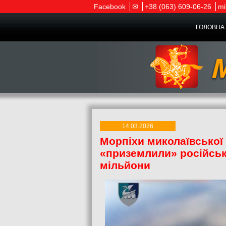
Facebook
✉
+38 (063) 609-06-26
mi
ГОЛОВНА 
14.03.2026
Морпіхи миколаївської 
«приземлили» російськ
мільйони