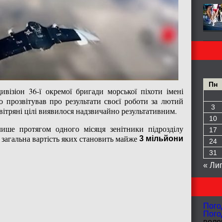
Пн
ивізіон 36-ї окремої бригади морської піхоти імені
 прозвітував про результати своєї роботи за лютий
3
ітряні цілі виявилося надзвичайно результативним.
10
ише протягом одного місяця зенітники підрозділу
17
 загальна вартість яких становить майже
3 мільйони
24
31
« Ли
Пого
Пого
волог