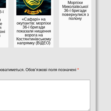
Морпіхи
Миколаївської
36-ї бригади
-ї
повернулися з
полону
«Сафарі» на
и
окупантів: морпіхи
не
36-ї бригади
я
показали нищення
оні
ворога на
и
Костянтинівському
напрямку (ВІДЕО)
юватиметься.
Обов’язкові поля позначені
*