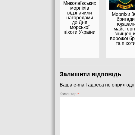
Миколаївських
морпіхів
відзначили
Морпіхи 36
нагородами
бригади
до Дня
показал
морської
майстер
піхоти України
знищенн
ворожої бр
та піхот
Залишити відповідь
Ваша e-mail адреса не оприлюдн
Коментар
*