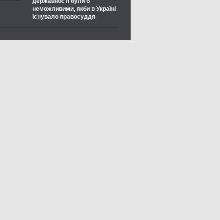
державності були б
неможливими, якби в Україні
існувало правосуддя