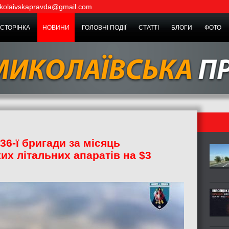
kolaivskapravda@gmail.com
СТОРІНКА
НОВИНИ
ГОЛОВНІ ПОДІЇ
СТАТТІ
БЛОГИ
ФОТО
36-ї бригади за місяць
их літальних апаратів на $3