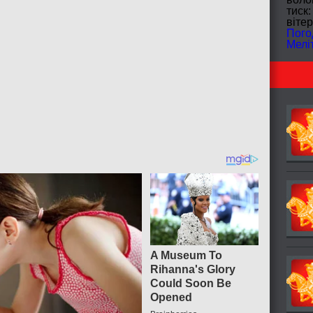
тиск:
вітер
Пого
Мелі