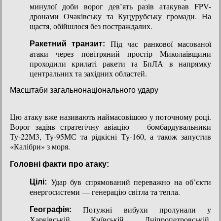
минулої доби ворог дев’ять разів атакував FPV-
дронами Очаківську та Куцурубську громади. На
щастя, обійшлося без постраждалих.
Під час ранкової масованої
Ракетний транзит:
атаки через повітряний простір Миколаївщини
проходили крилаті ракети та БпЛА в напрямку
центральних та західних областей.
Масштаби загальнонаціонального удару
Цю атаку вже називають наймасовішою у поточному році.
Ворог задіяв стратегічну авіацію — бомбардувальники
Ту-22М3, Ту-95МС та рідкісні Ту-160, а також запустив
«Калібри» з моря.
Головні факти про атаку:
Удар був спрямований переважно на об’єкти
Цілі:
енергосистеми — генерацію світла та тепла.
Потужні вибухи пролунали у
Географія:
Харківській, Київській, Дніпропетровській,