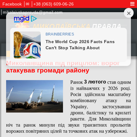
Facebook
✉
+38 (063) 609-06-26
mikolaivskapravda@gmail.com
03.02.2026
Миколаївщина під прицілом: ворог
атакував громади району
Ранок
став одним
3 лютого
із найважчих у 2026 році.
Росія здійснила масштабну
комбіновану атаку на
Україну, застосувавши
дрони, балістику та крилаті
ракети. Для Миколаївщини
ніч та ранок минули під звуки транзитних прольотів
ворожих повітряних цілей та точкових атак на узбережжі.