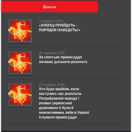
Блоги
14 липня 2026
«ХЛОПЦІ ПРИЙДУТЬ -
ПОРЯДОК НАВЕДУТЬ!»
26 червня 2026
За скотське правосуддя
починає доганяти розплата
22 червня 2026
Хто буде крайнім, коли
наступить час розплати.
Пограбування народу і
розвал української
державності були б
неможливими, якби в Україні
існувало правосуддя