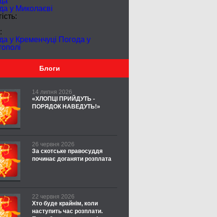
да
да у
Миколаєві
ість:
:
да у Кременчуці
Погода у
тополі
Блоги
14 липня 2026
«ХЛОПЦІ ПРИЙДУТЬ -
ПОРЯДОК НАВЕДУТЬ!»
26 червня 2026
За скотське правосуддя
починає доганяти розплата
22 червня 2026
Хто буде крайнім, коли
наступить час розплати.