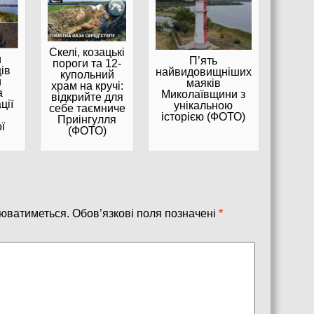
Скелі, козацькі
и
П’ять
пороги та 12-
ів
найвидовищніших
купольний
и
маяків
храм на кручі:
а
Миколаївщини з
відкрийте для
ції
унікальною
себе таємниче
історією (ФОТО)
Приінгулля
ї
(ФОТО)
юватиметься.
Обов’язкові поля позначені
*