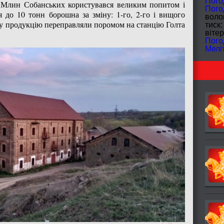
Пого
. Млин Собанських користувався великим попитом і
Пого
 до 10 тонн борошна за зміну: 1-го, 2-го і вищого
волог
ову продукцію переправляли поромом на станцію Голта
тиск:
вітер
Пого
Мелі