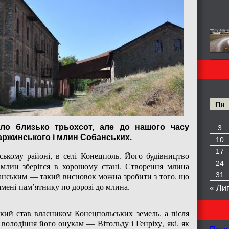
Пн
уло близько трьохсот, але до нашого часу
3
аржинського і млин Собанських.
10
17
ькому районі, в селі Конецполь. Його будівництво
24
, млин зберігся в хорошому стані. Створення млина
анським — такий висновок можна зробити з того, що
31
камені-пам’ятнику по дорозі до млина.
« Ли
кий став власником Конецпольських земель, а після
володіння його онукам — Вітольду і Генріху, які, як