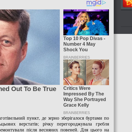
готівельний пункт, де зерно зберігалося буртами по
цьових верстатів; річку перегороджувала гребля
емонтували після весняних повеней. Для цього на