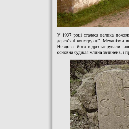
У 1937 році сталася велика пожеж
дерев’яні конструкції. Механізми 
Невдовзі його відреставрували, а
основна будівля млина зачинена, і