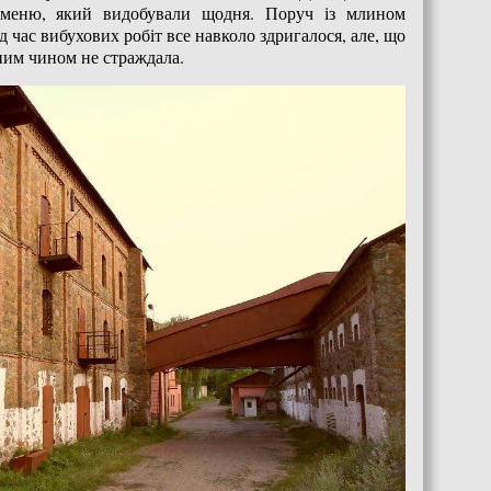
каменю, який видобували щодня. Поруч із млином
д час вибухових робіт все навколо здригалося, але, що
ним чином не страждала.