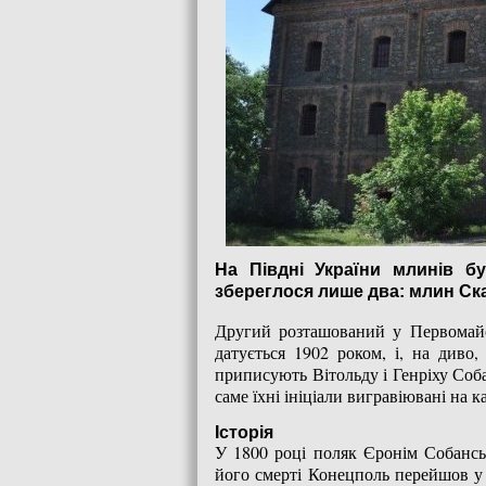
На Півдні України млинів б
збереглося лише два: млин Ск
Другий розташований у Первомайс
датується 1902 роком, і, на диво
приписують Вітольду і Генріху Соб
саме їхні ініціали вигравіювані на 
Історія
У 1800 році поляк Єронім Собансь
його смерті Конецполь перейшов у 