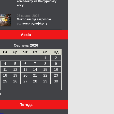
комплексу на Кінбурнську
косу
05 серпня 2026
Миколаїв під загрозою
сольового дефіциту
Архів
Серпень 2026
Вт
Ср
Чт
Пт
Сб
Нд
1
2
4
5
6
7
8
9
11
12
13
14
15
16
18
19
20
21
22
23
25
26
27
28
29
30
п
Погода