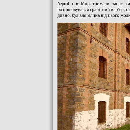
березі постійно тримали запас 
розташовувався гранітний кар’єр; пі
дивно, будівля млина від цього жод