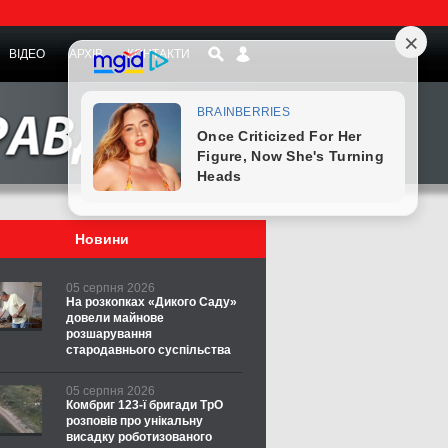
ВІДЕО
АРХІВ
КОНТАКТИ
Новини
05 серпня 2026
На розкопках «Дикого Саду»
довели майнове
розшарування
стародавнього суспільства
05 серпня 2026
Комбриг 123-ї бригади ТрО
розповів про унікальну
висадку роботизованого