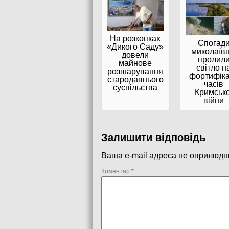
На розкопках
Спогад
«Дикого Саду»
миколаївц
довели
пролил
майнове
світло н
розшарування
фортифіка
стародавнього
часів
суспільства
Кримсько
війни
Залишити відповідь
Ваша e-mail адреса не оприлюдн
Коментар
*