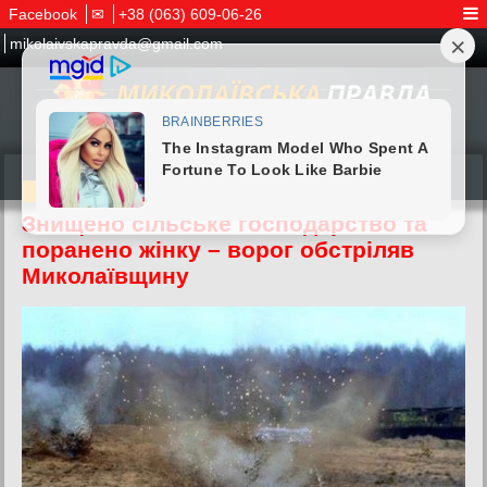
Facebook
✉
+38 (063) 609-06-26
mikolaivskapravda@gmail.com
19.06.2025
Знищено сільське господарство та
поранено жінку – ворог обстріляв
Миколаївщину