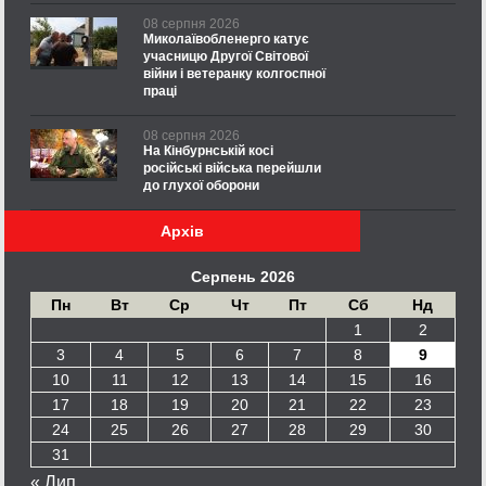
08 серпня 2026
Миколаївобленерго катує
учасницю Другої Світової
війни і ветеранку колгоспної
праці
08 серпня 2026
На Кінбурнській косі
російські війська перейшли
до глухої оборони
Архів
Серпень 2026
Пн
Вт
Ср
Чт
Пт
Сб
Нд
1
2
3
4
5
6
7
8
9
10
11
12
13
14
15
16
17
18
19
20
21
22
23
24
25
26
27
28
29
30
31
« Лип