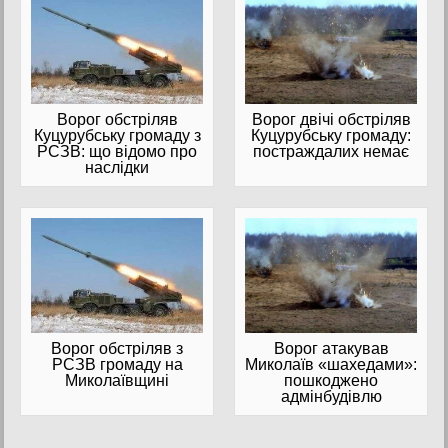
Ворог обстріляв
Ворог двічі обстріляв
Куцурубську громаду з
Куцурубську громаду:
РСЗВ: що відомо про
постраждалих немає
наслідки
Ворог обстріляв з
Ворог атакував
РСЗВ громаду на
Миколаїв «шахедами»:
Миколаївщині
пошкоджено
адмінбудівлю