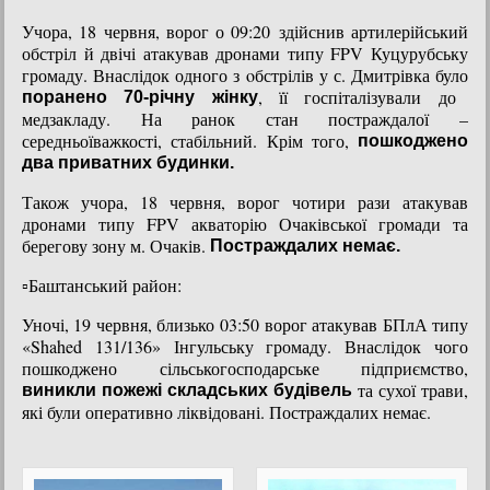
Учора, 18 червня, ворог о 09:20 здійснив артилерійський
обстріл й двічі атакував дронами типу FPV Куцурубську
громаду. Внаслідок одного з oбстрілів у с. Дмитрівка було
, її госпіталізували до
поранено 70-річну жінку
медзакладу. На ранок стан постраждалої –
середньоїважкості, стабільний. Крім того,
пошкоджено
два приватних будинки.
Також учора, 18 червня, ворог чотири рази атакував
дронами типу FPV акваторію Очаківської громади та
берегову зону м. Очаків.
Постраждалих немає.
▫️Баштанський район:
Уночі, 19 червня, близько 03:50 ворог атакував БПлА типу
«Shahed 131/136» Інгульську громаду. Внаслідок чого
пошкоджено сільськогосподарське підприємство,
та сухої трави,
виникли пожежі складських будівель
які були оперативно ліквідовані. Постраждалих немає.