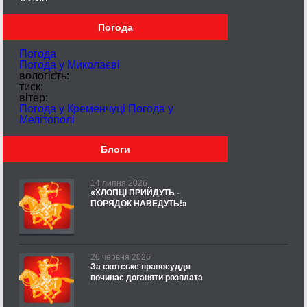
Погода
Погода
Погода у
Миколаєві
вологість:
тиск:
вітер:
Погода у Кременчуці
Погода у
Мелітополі
Блоги
14 липня 2026
«ХЛОПЦІ ПРИЙДУТЬ -
ПОРЯДОК НАВЕДУТЬ!»
26 червня 2026
За скотське правосуддя
починає доганяти розплата